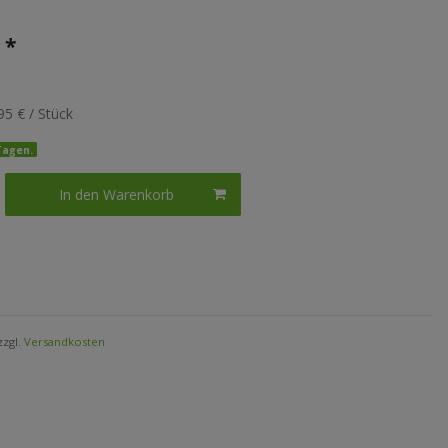
*
€
95 € / Stück
 Tagen.
In den Warenkorb
zzgl.
Versandkosten