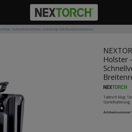
hbar, Schnellverschluss, Gürtelclip mit Breitenreduktion
NEXTORC
Holster 
Schnellv
Breitenr
Taktisch klug: T
Gürtelhalterung.
Artikelnummer