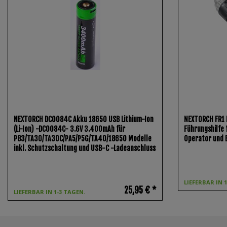
NEXTORCH DC0084C Akku 18650 USB Lithium-Ion
NEXTORCH FR1 
(Li-Ion) -DC0084C- 3.6V 3.400mAh für
Führungshilfe 
P83/TA30/TA30C/PA5/P5G/TA40/18650 Modelle
Operator und
inkl. Schutzschaltung und USB-C -Ladeanschluss
LIEFERBAR IN 
25,95 € *
LIEFERBAR IN 1-3 TAGEN.