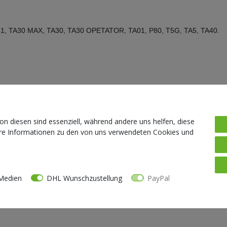
41, TA30 MAX, TA30, TA30 OPETATOR, TA01, P80, T5G, TA5, TA40.
on diesen sind essenziell, während andere uns helfen, diese
ere Informationen zu den von uns verwendeten Cookies und
Medien
DHL Wunschzustellung
PayPal