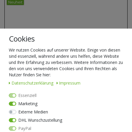
Neuheit
Cookies
Wir nutzen Cookies auf unserer Website. Einige von diesen
sind essenziell, während andere uns helfen, diese Website
und Ihre Erfahrung zu verbessern. Weitere Informationen zu
den von uns verwendeten Cookies und Ihren Rechten als
Nutzer finden Sie hier:
Daten­schutz­erklärung
Impressum
Essenziell
Marketing
Externe Medien
NEXTORCH - PIONEER MT20BE "Blue Edition" Multi-Tool 15in1
DHL Wunschzustellung
Werkzeugen & Schneider für Kunststoff-Handfesseln
PayPal