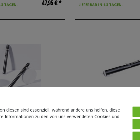
47,95 € *
1-3 TAGEN.
LIEFERBAR IN 1-3 TAGEN.
on diesen sind essenziell, während andere uns helfen, diese
ere Informationen zu den von uns verwendeten Cookies und
UV - UV-Licht LED Taschenlampe
NEXTORCH K3R - Penlight K3R 350
USB-C inkl. 320 mAh Akku