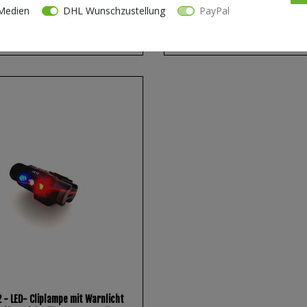
Medien
DHL Wunschzustellung
PayPal
T
32,95 € *
LIEFERBAR IN 1-3 TAGEN.
- LED- Cliplampe mit Warnlicht