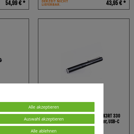
DERZEIT NICHT
54,99 € *
43,95 € *
LIEFERBAR.
Alle akzeptieren
 Lumen mit
NEXTORCH K3RT - Tactical Penlight K3RT 330
Auswahl akzeptieren
Lumen mit Nano-Keramik Glasbrecher, USB-C
inkl. Akku
Alle ablehnen