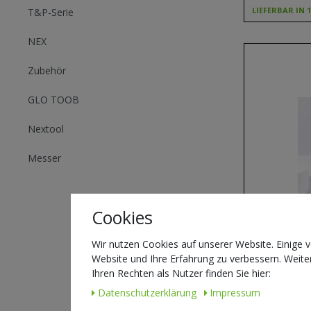
LIEFERBAR IN 
T&P-Serie
NEX
Zubehör
GLO TOOB
Nextool
Messer
Cookies
Wir nutzen Cookies auf unserer Website. Einige v
Website und Ihre Erfahrung zu verbessern. Weit
NEXTORCH DrK3
Ihren Rechten als Nutzer finden Sie hier:
365nm
Daten­schutz­erklärung
Impressum