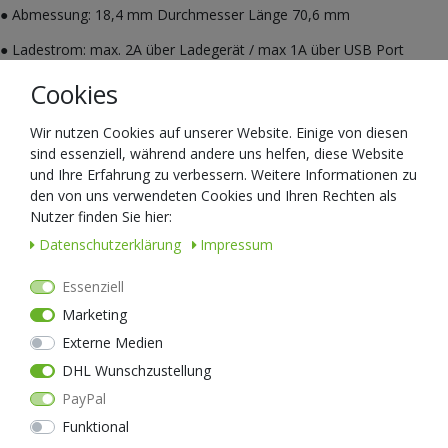
● Abmessung: 18,4 mm Durchmesser Länge 70,6 mm
● Ladestrom: max. 2A über Ladegerät / max 1A über USB Port
● Max. Ladespannung: 4.30 + / - 0.05V
Cookies
● Entladestrom: 5-6.3A
Wir nutzen Cookies auf unserer Website. Einige von diesen
sind essenziell, während andere uns helfen, diese Website
● Ladezeit (h): 4-5 Stunden
und Ihre Erfahrung zu verbessern. Weitere Informationen zu
● Entladezeit (h): 8-10 Stunden
den von uns verwendeten Cookies und Ihren Rechten als
Nutzer finden Sie hier:
● Über 500 Lade-und Entlade-Zyklen
Daten­schutz­erklärung
Impressum
Essenziell
Marketing
Externe Medien
DHL Wunschzustellung
PayPal
Lieferumfang;
Funktional
1 x NEXTORCH® 14500 USB Li-Ionen-Akku mit 880 mAh und USB-