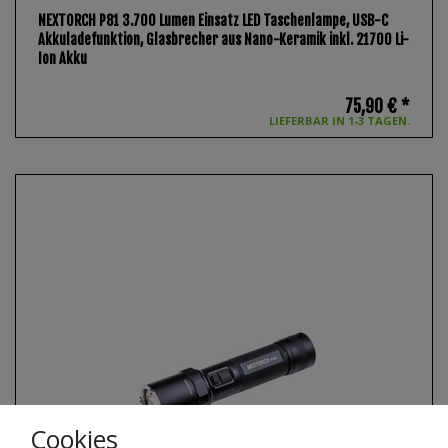
NEXTORCH P81 3.700 Lumen Einsatz LED Taschenlampe, USB-C
Akkuladefunktion, Glasbrecher aus Nano-Keramik inkl. 21700 Li-
Ion Akku
75,90 € *
LIEFERBAR IN 1-3 TAGEN.
Cookies