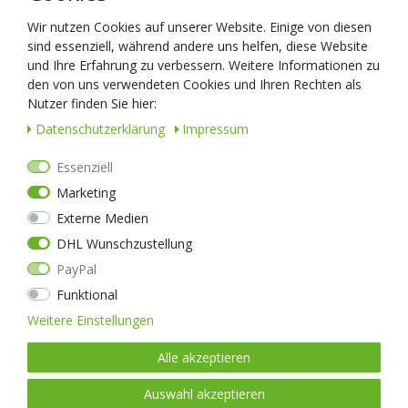
Wir nutzen Cookies auf unserer Website. Einige von diesen
sind essenziell, während andere uns helfen, diese Website
und Ihre Erfahrung zu verbessern. Weitere Informationen zu
den von uns verwendeten Cookies und Ihren Rechten als
Nutzer finden Sie hier:
Daten­schutz­erklärung
Impressum
NEXTORCH P80 1.300 Lumen Einsatz LED Taschenlampe, USB-C
Akkuladefunktion, Glasbrecher aus Nano-Keramik
Essenziell
65,95 € *
Marketing
DERZEIT NICHT LIEFERBAR.
Externe Medien
DHL Wunschzustellung
PayPal
Neuheit
Funktional
Weitere Einstellungen
Alle akzeptieren
Auswahl akzeptieren