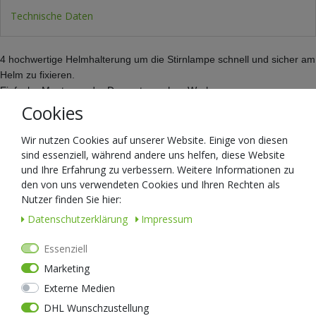
Technische Daten
4 hochwertige Helmhalterung um die Stirnlampe schnell und sicher am
Helm zu fixieren.
Einfache Montage oder Demontage ohne Werkzeug.
Endlich die Lösung für Stirnlampen, die man auf dem Helm trage will!
Cookies
Oft verrutschen die Kopflampen bei der Montage auf dem Helm -
gerade bei Bewegungen und Erschütterungen.
Wir nutzen Cookies auf unserer Website. Einige von diesen
Die NEXTOCH HM3 Klemmhalterung hält die Stirnlampe fest und
sind essenziell, während andere uns helfen, diese Website
sicher auf dem Helm. Das stabile Material ist bruchfest und sehr
und Ihre Erfahrung zu verbessern. Weitere Informationen zu
den von uns verwendeten Cookies und Ihren Rechten als
langlebig. Insgesamt wiegen die 4 Haken gerade mal 10 Gramm.
Nutzer finden Sie hier:
Optimal für Industrie, Handwerk & natürlich Sport!
Daten­schutz­erklärung
Impressum
Essenziell
Marketing
Ähnliche Artikel
Externe Medien
DHL Wunschzustellung