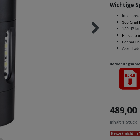
Wichtige S
Irritation
360 Grad
130 dB lau
Einstellb
Ladbar ü
Akku-Lade
Bedienungsanle
489,00
Inhalt
1
Stück
Derzeit nicht lie