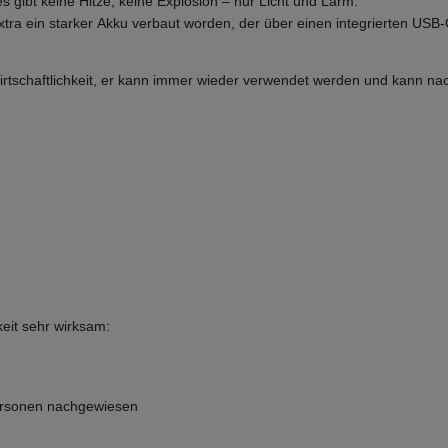
gibt keine Hitze, keine Explosion – nur Licht und Lärm.
xtra ein starker Akku verbaut worden, der über einen integrierten US
tschaftlichkeit, er kann immer wieder verwendet werden und kann nac
keit sehr wirksam:
lpersonen nachgewiesen