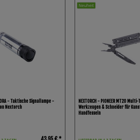
Neuheit
RA - Taktische Signallampe -
NEXTORCH - PIONEER MT20 Multi-T
von Nextorch
Werkzeugen & Schneider für Kuns
Handfesseln
43,95 € *
1-3 TAGEN.
LIEFERBAR IN 1-3 TAGEN.