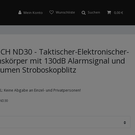
Suchen
Mein Konto
0,00 €
H ND30 - Taktischer-Elektronischer-
onskörper mit 130dB Alarmsignal und
Lumen Stroboskopblitz
 Keine Abgabe an Einzel- und Privatpersonen!
ND30