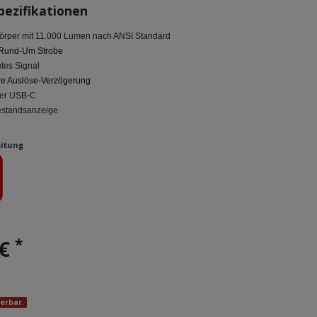
pezifikationen
skörper mit 11.000 Lumen nach ANSI Standard
 Rund-Um Strobe
tes Signal
are Auslöse-Verzögerung
ber USB-C
standsanzeige
itung
*
 €
ferbar.