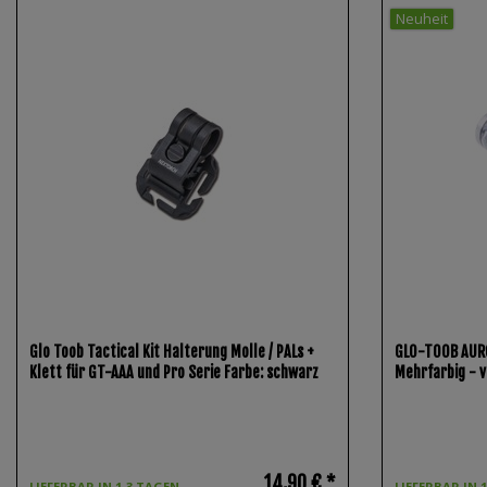
Neuheit
Glo Toob Tactical Kit Halterung Molle / PALs +
GLO-TOOB AURO
Klett für GT-AAA und Pro Serie Farbe: schwarz
Mehrfarbig - 
14,90 € *
LIEFERBAR IN 1-3 TAGEN.
LIEFERBAR IN 