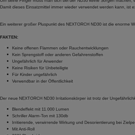
Um seine Finger muss man sich bei der ND30 keine Sorgen machen, es 
Damit dieses Einsatzmittel immer wieder verwendet werden kann, ist e
Ein weiterer großer Pluspunkt des NEXTORCH ND30 ist die enorme Wir
FAKTEN:
Keine offenen Flammen oder Rauchentwicklungen
Kein Sprengstoff oder anderen Gefahrenstoffen
Ungefährlich für Anwender
Keine Risiken für Unbeteiligte
Für Kinder ungefährlich
Verwendbar in der Öffentlichkeit
Der neue NEXTORCH ND30 Irritationskörper ist trotz der Ungefährlich
Blendeffekt mit 11.000 Lumen
Schriller Alarm-Ton mit 130db
Irritierende, verwirrende Wirkung und Desorientierung bei Zie
Mit Anti-Roll