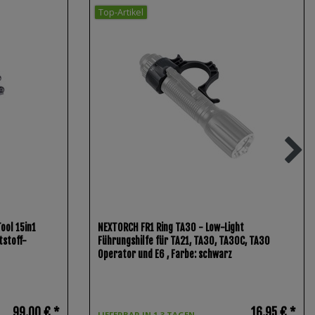
Top-Artikel
ool 15in1
NEXTORCH FR1 Ring TA30 - Low-Light
tstoff-
Führungshilfe für TA21, TA30, TA30C, TA30
Operator und E6
, Farbe: schwarz
99,00 € *
16,95 € *
LIEFERBAR IN 1-3 TAGEN.