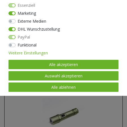
Essenziell
Marketing
NEXTORCH TA30D MAX - 4000 Lumen Taktische LED
Externe Medien
Taschenlampe - Nano Keramik Glasbrecher -
DHL Wunschzustellung
Stroboskopfunktion, inkl. FR-3 Führungshilfe
PayPal
149,90 € *
Funktional
LIEFERBAR IN 1-3 TAGEN.
Weitere Einstellungen
Alle akzeptieren
Auswahl akzeptieren
Alle ablehnen