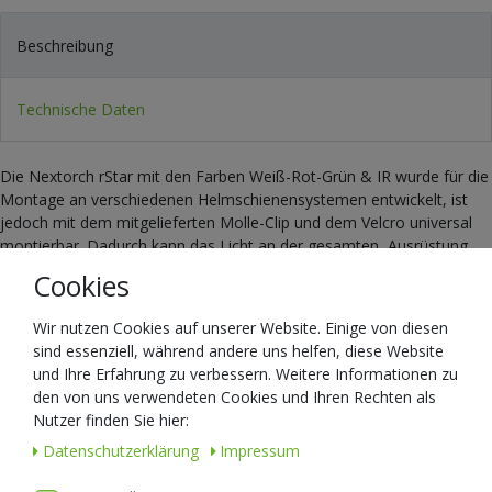
Beschreibung
Technische Daten
Die Nextorch rStar mit den Farben Weiß-Rot-Grün & IR wurde für die
Montage an verschiedenen Helmschienensystemen entwickelt, ist
jedoch mit dem mitgelieferten Molle-Clip und dem Velcro universal
montierbar. Dadurch kann das Licht an der gesamten Ausrüstung
verwenden können. Die rStar bietet ein weißes Flutlicht für die
Cookies
Fernerkundung oder eine geringere Lichtleistung für den Nahbereich
im Feld. Das IR-Licht hat eine Wellenlänge von 940nm und kann
Wir nutzen Cookies auf unserer Website. Einige von diesen
somit von den meister Nachtsichtgeräten erkannt werden. Das
sind essenziell, während andere uns helfen, diese Website
besondere am rStar ist, dass es über ein IFF-Licht verfügt, welches
und Ihre Erfahrung zu verbessern. Weitere Informationen zu
eine Freund/Fein Erkennung ermöglicht. Durch die leichte und
den von uns verwendeten Cookies und Ihren Rechten als
kompakte Bauart ist die Lampe leicht zu handhaben. Mit dem
Nutzer finden Sie hier:
flexiblen "Schwanenhals" können Sie das Licht unabhängig vom
Daten­schutz­erklärung
Impressum
Winkel Ihres Helms dorthin lenken wo es benötigen. Die rStar wird
mit einer AA Batterie betrieben.