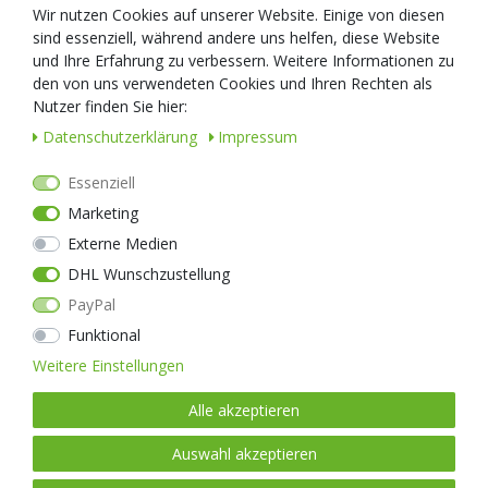
Wir nutzen Cookies auf unserer Website. Einige von diesen
Zubehör
sind essenziell, während andere uns helfen, diese Website
GLO TOOB
und Ihre Erfahrung zu verbessern. Weitere Informationen zu
Nextool
den von uns verwendeten Cookies und Ihren Rechten als
Messer
Nutzer finden Sie hier:
Daten­schutz­erklärung
Impressum
Nextorch
Kunden-Service
Essenziell
Über Uns
Versand
Marketing
Firmenkunden
Retouren
Widerrufsformular
Kontakt
Externe Medien
Widerrufsrecht
DHL Wunschzustellung
Impressum
PayPal
AGB
Datenschutz
Funktional
Weitere Einstellungen
WIDERRUF
Versanddienstleister
Alle akzeptieren
Auswahl akzeptieren