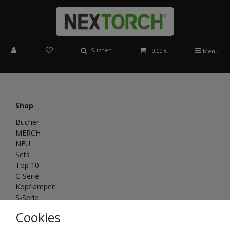
Suchen
0,00 €
Menu
Shop
Bücher
MERCH
NEU
Sets
Top 10
C-Serie
Kopflampen
S-Serie
Saint Torch
Cookies
T&P-Serie
NEX