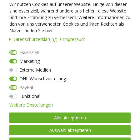
Wir nutzen Cookies auf unserer Website. Einige von diesen
Zubehör
sind essenziell, während andere uns helfen, diese Website
GLO TOOB
und Ihre Erfahrung zu verbessern. Weitere Informationen zu
Nextool
den von uns verwendeten Cookies und Ihren Rechten als
Messer
Nutzer finden Sie hier:
Daten­schutz­erklärung
Impressum
Nextorch
Kunden-Service
Essenziell
Über Uns
Versand
Marketing
Firmenkunden
Retouren
Widerrufsformular
Kontakt
Externe Medien
Widerrufsrecht
DHL Wunschzustellung
Impressum
PayPal
AGB
Datenschutz
Funktional
Weitere Einstellungen
WIDERRUF
Versanddienstleister
Alle akzeptieren
Auswahl akzeptieren