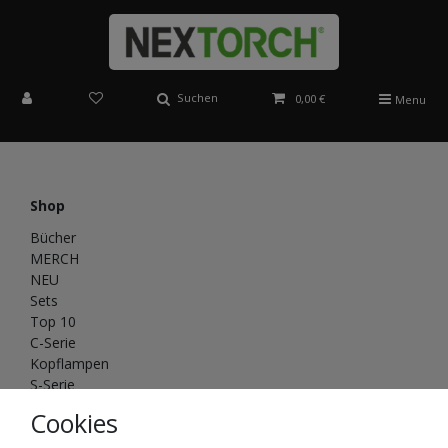
Suchen
0,00 €
Menu
Shop
Bücher
MERCH
NEU
Sets
Top 10
C-Serie
Kopflampen
S-Serie
Saint Torch
Cookies
T&P-Serie
NEX