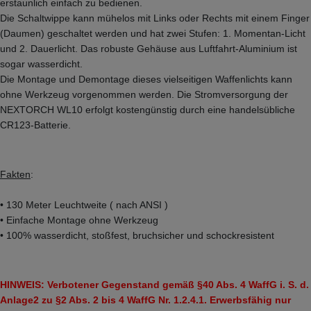
erstaunlich einfach zu bedienen.
Die Schaltwippe kann mühelos mit Links oder Rechts mit einem Finger
(Daumen) geschaltet werden und hat zwei Stufen: 1. Momentan-Licht
und 2. Dauerlicht. Das robuste Gehäuse aus Luftfahrt-Aluminium ist
sogar wasserdicht.
Die Montage und Demontage dieses vielseitigen Waffenlichts kann
ohne Werkzeug vorgenommen werden. Die Stromversorgung der
NEXTORCH WL10 erfolgt kostengünstig durch eine handelsübliche
CR123-Batterie.
Fakten
:
• 130 Meter Leuchtweite ( nach ANSI )
• Einfache Montage ohne Werkzeug
• 100% wasserdicht, stoßfest, bruchsicher und schockresistent
HINWEIS: Verbotener Gegenstand gemäß §40 Abs. 4 WaffG i. S. d.
Anlage2 zu §2 Abs. 2 bis 4 WaffG Nr. 1.2.4.1. Erwerbsfähig nur